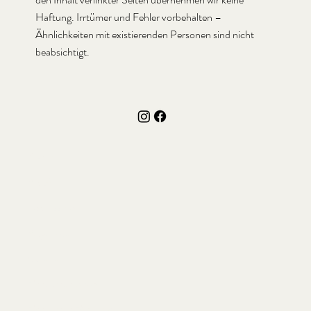
Haftung. Irrtümer und Fehler vorbehalten –
Ähnlichkeiten mit existierenden Personen sind nicht
beabsichtigt.
Kontakt
Anfahrt
Impressum
Angebote
Galerie
Mineralien Shop
Mineralien Museum