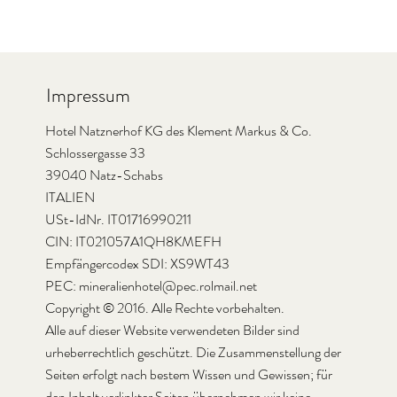
MENU
BUCHEN
Impressum
Hotel Natznerhof KG des Klement Markus & Co.
Schlossergasse 33
39040 Natz-Schabs
ITALIEN
USt-IdNr. IT01716990211
CIN: IT021057A1QH8KMEFH
Empfängercodex SDI: XS9WT43
PEC:
mineralienhotel@pec.rolmail.net
Copyright © 2016. Alle Rechte vorbehalten.
Alle auf dieser Website verwendeten Bilder sind
urheberrechtlich geschützt. Die Zusammenstellung der
Seiten erfolgt nach bestem Wissen und Gewissen; für
den Inhalt verlinkter Seiten übernehmen wir keine